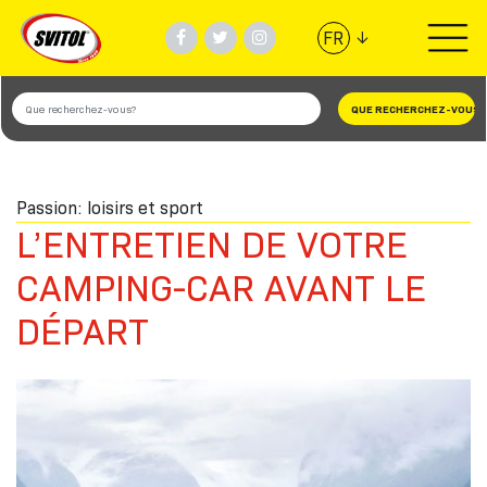
↓
FR
PRODUITS
UTILISATIONS
Passion: loisirs et sport
VIDÉOS
L’ENTRETIEN DE VOTRE
#BANDESVITOL
CAMPING-CAR AVANT LE
DÉPART
SOCIÈTÈ