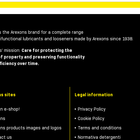
is the Arexons brand for a complete range
tifunctional lubricants and looseners made by Arexons since 1938.
s’ mission:
Care for protecting the
of property and preserving functionality
ficiency over time.
s sites
Legal information
on e-shop!
Privacy Policy
ons
Cookie Policy
ons products images and logos
Terms and conditions
act us
Normativa detergenti