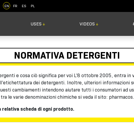
EN
FR
ES
PL
USES
VIDEOS
↓
↓
NORMATIVA DETERGENTI
tergenti e cosa ciò significa per voi L’8 ottobre 2005, entra i
etichettatura dei detergenti. Inoltre, ulteriori informazioni s
Questi cambiamenti intendono aiutare tutti i consumatori ad us
tra le varie denominazioni chimiche si veda il sito: pharmacos
a relativa scheda di ogni prodotto.