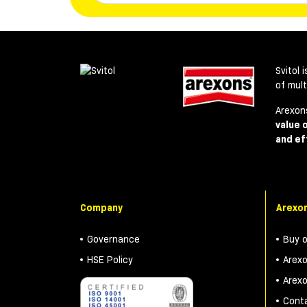
Svitol 
of mul
Arexon
value 
and ef
Company
Arexon
Governance
Buy 
HSE Policy
Arex
Arex
Cont