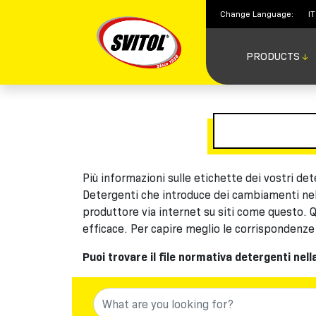
Change Language:
IT
PRODUCTS
PRODUCTS
↓
USES
VIDEOS
#TEAMSVITOL
Più informazioni sulle etichette dei vostri de
Detergenti che introduce dei cambiamenti nell’
produttore via internet su siti come questo. 
COMPANY
efficace. Per capire meglio le corrispondenze 
Puoi trovare il file normativa detergenti nell