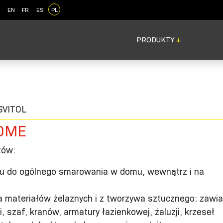
EN
FR
ES
PL
PRODUKTY
↓
SVITOL
HOME
tów:
iu do ogólnego smarowania w domu, wewnątrz i na
a materiałów żelaznych i z tworzywa sztucznego: zawi
 szaf, kranów, armatury łazienkowej, żaluzji, krzeseł