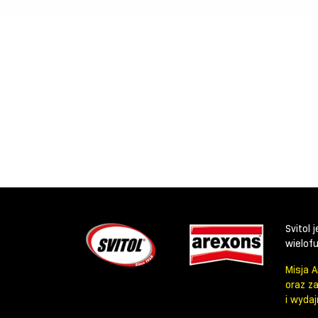
Svitol
wielof
Misja 
oraz z
i wydaj