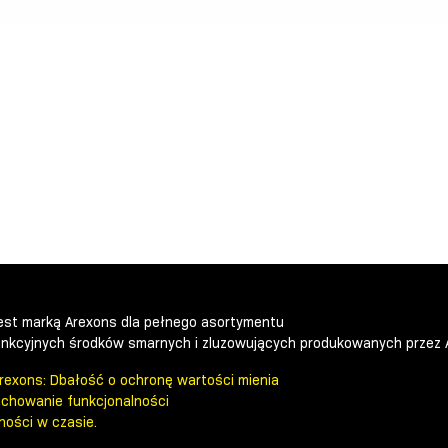
 jest marką Arexons dla pełnego asortymentu
unkcyjnych środków smarnych i zluzowujących produkowanych przez 
Arexons: Dbałość o ochronę wartości mienia
achowanie funkcjonalności
ności w czasie.