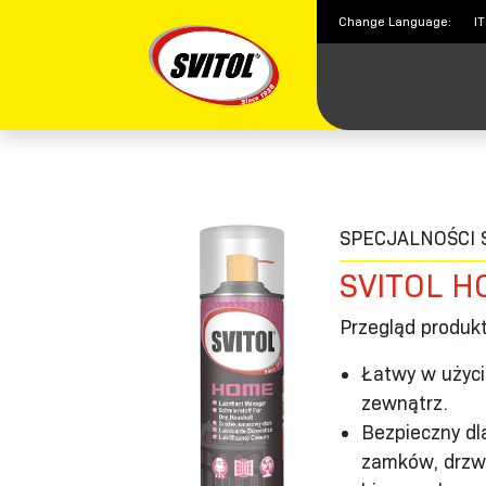
Change Language:
IT
PRODUKTY
SPECJALNOŚCI 
SVITOL 
Przegląd produk
Łatwy w użyc
zewnątrz.
Bezpieczny dl
zamków, drzwi,