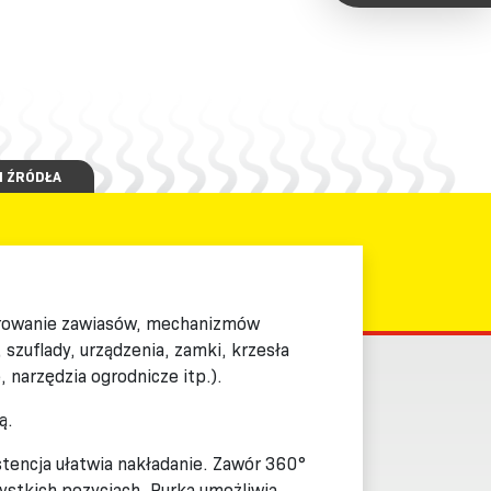
I ŹRÓDŁA
arowanie zawiasów, mechanizmów
szuflady, urządzenia, zamki, krzesła
 narzędzia ogrodnicze itp.).
ą.
tencja ułatwia nakładanie. Zawór 360°
stkich pozycjach. Rurka umożliwia