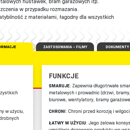
talowych huśtawek, bram garażowych itp.
zczenia w przypadku rozmazania.
ybilność z materiałami, łagodny dla wszystkich
ORMACJE
ZASTOSOWANIA – FILMY
DOKUMENTY 
FUNKCJE
SMARUJE
: Zapewnia długotrwałe sm
zystkich
metalowych i prowadnic (drzwi, bramy, 
biurowe, wentylatory, bramy garażowe,
ny w użyciu,
CHRONI
: Chroni przed korozją i wilgoci
 drobnych
ŁATWY W UŻYCIU
: Jego żelowa konsys
umożliwia dozowanie produktu we wszy