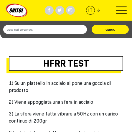
↓
IT
PRODOTTI
UTILIZZI
VIDEO
HFRR TEST
#TEAMSVITOL
1) Su un piattello in acciaio si pone una goccia di
prodotto
AZIENDA
2) Viene appoggiata una sfera in acciaio
TROVA NEGOZIO
3) La sfera viene fatta vibrare a 50Hz con un carico
continuo di 200gr