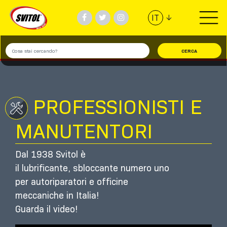
↓
IT
PRODOTTI
UTILIZZI
VIDEO
PROFESSIONISTI E
MANUTENTORI
#TEAMSVITOL
Dal 1938 Svitol è
AZIENDA
il lubrificante, sbloccante numero uno
per autoriparatori e officine
TROVA NEGOZIO
meccaniche in Italia!
Guarda il video!