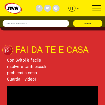
↓
IT
PRODOTTI
UTILIZZI
VIDEO
FAI DA TE E CASA
#TEAMSVITOL
Con Svitol è facile
risolvere tanti piccoli
AZIENDA
problemi a casa
Guarda il video!
TROVA NEGOZIO