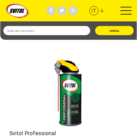
↓
IT
PRODOTTI
UTILIZZI
VIDEO
#TEAMSVITOL
AZIENDA
TROVA NEGOZIO
Svitol Professional