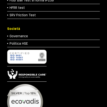
Four Ball Test a norma IP239
HFRR test
SRV Friction Test
Società
Governance
Politica HSE