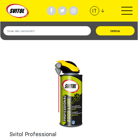
↓
IT
PRODOTTI
UTILIZZI
VIDEO
#TEAMSVITOL
AZIENDA
TROVA NEGOZIO
Svitol Professional