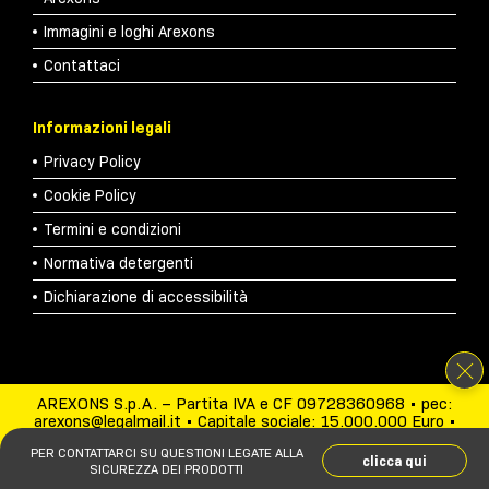
Immagini e loghi Arexons
Contattaci
Informazioni legali
Privacy Policy
Cookie Policy
Termini e condizioni
Normativa detergenti
Dichiarazione di accessibilità
AREXONS S.p.A. – Partita IVA e CF 09728360968 • pec:
arexons@legalmail.it • Capitale sociale: 15.000.000 Euro •
Sede legale: Cernusco sul Naviglio (MI), via Antica di Cassano
PER CONTATTARCI SU QUESTIONI LEGATE ALLA
23, CAP 20063 • N° REA: 2110192 Ufficio del Registro delle
clicca qui
SICUREZZA DEI PRODOTTI
Imprese di Milano.