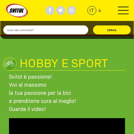
↓
IT
PRODOTTI
UTILIZZI
VIDEO
HOBBY E SPORT
#TEAMSVITOL
Svitol è passione!
Vivi al massimo
AZIENDA
la tua passione per la bici
e prenditene cura al meglio!
Guarda il video!
TROVA NEGOZIO