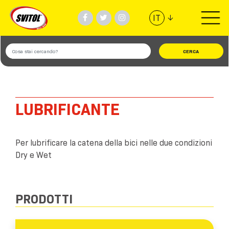
↓
IT
PRODOTTI
UTILIZZI
VIDEO
LUBRIFICANTE
#TEAMSVITOL
Per lubrificare la catena della bici nelle due condizioni
Dry e Wet
AZIENDA
TROVA NEGOZIO
PRODOTTI