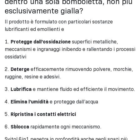
dentro una sola bomboletta, non più
esclusivamente gialla?
Il prodotto è formulato con particolari sostanze
lubrificanti ed emollienti e
1.
Protegge dall’ossidazione
superfici metalliche,
meccanismi e ingranaggi inibendo e rallentando i processi
ossidativi
2.
Deterge
efficacemente rimuovendo polvere, morchie,
ruggine, resine e adesivi.
3.
Lubrifica
e mantiene fluido ed efficiente il movimento.
4.
Elimina l’umidità
e protegge dall’acqua
5.
Ripristina i contatti elettrici
6.
Sblocca
rapidamente ogni meccanismo.
Svitol 6in1 penetra in profondità anche negli spazi più