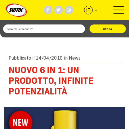
↓
IT
PRODOTTI
UTILIZZI
VIDEO
Pubblicato il 14/04/2016 in
News
NUOVO 6 IN 1: UN
#TEAMSVITOL
PRODOTTO, INFINITE
POTENZIALITÀ
AZIENDA
TROVA NEGOZIO