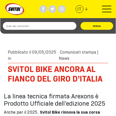
↓
IT
PRODOTTI
UTILIZZI
VIDEO
Pubblicato il 09/05/2025
Comunicati stampa
|
in
News
#TEAMSVITOL
SVITOL BIKE ANCORA AL
FIANCO DEL GIRO D’ITALIA
AZIENDA
TROVA NEGOZIO
La linea tecnica firmata Arexons è
Prodotto Ufficiale dell’edizione 2025
Anche per il 2025,
Svitol Bike rinnova la sua corsa