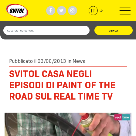
↓
IT
PRODOTTI
UTILIZZI
VIDEO
Pubblicato il 03/06/2013 in
News
SVITOL CASA NEGLI
#TEAMSVITOL
EPISODI DI PAINT OF THE
ROAD SUL REAL TIME TV
AZIENDA
TROVA NEGOZIO