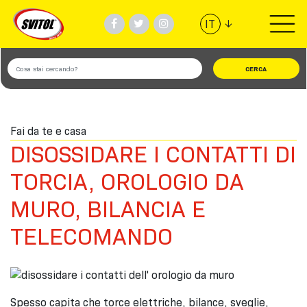
↓
IT
PRODOTTI
UTILIZZI
Fai da te e casa
VIDEO
DISOSSIDARE I CONTATTI DI
#TEAMSVITOL
TORCIA, OROLOGIO DA
MURO, BILANCIA E
AZIENDA
TELECOMANDO
TROVA NEGOZIO
Spesso capita che torce elettriche, bilance, sveglie,