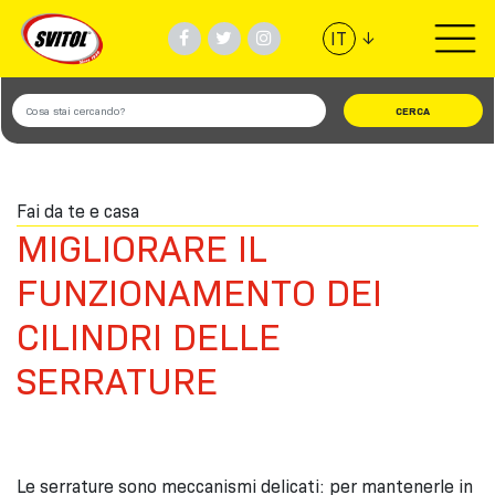
↓
IT
PRODOTTI
UTILIZZI
Fai da te e casa
VIDEO
MIGLIORARE IL
#TEAMSVITOL
FUNZIONAMENTO DEI
CILINDRI DELLE
AZIENDA
SERRATURE
TROVA NEGOZIO
Le serrature sono meccanismi delicati: per mantenerle in