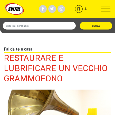
↓
IT
PRODOTTI
UTILIZZI
Fai da te e casa
VIDEO
RESTAURARE E
#TEAMSVITOL
LUBRIFICARE UN VECCHIO
GRAMMOFONO
AZIENDA
TROVA NEGOZIO