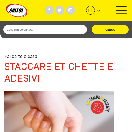
↓
IT
PRODOTTI
UTILIZZI
Fai da te e casa
VIDEO
STACCARE ETICHETTE E
#TEAMSVITOL
ADESIVI
AZIENDA
TROVA NEGOZIO