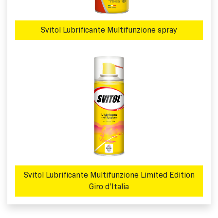
Svitol Lubrificante Multifunzione spray
Svitol Lubrificante Multifunzione Limited Edition
Giro d’Italia