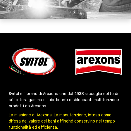
Svitol è il brand di Arexons che dal 1938 raccoglie sotto di
sè l’intera gamma di lubrificanti e sbloccanti multifunzione
prodotti da Arexons.
La missione di Arexons: La manutenzione, intesa come
difesa del valore dei beni affinché conservino nel tempo
funzionalità ed efficienza.